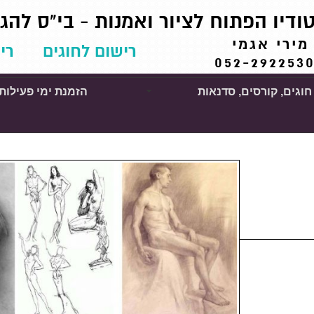
ודיו הפתוח לציור ואמנות - בי"ס להג
מירי אגמי
רישום לחוגים
רי
052-292253
חוגים, קורסים, סדנאות
הזמנת ימי פעילות
ציור, רישום, קומיקס, מכינה ללימודים אקדמאים
>> סדנת מודל